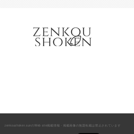
zenkoushoken.sunのWeb site掲載情報・掲載画像の無題転載は禁止されています