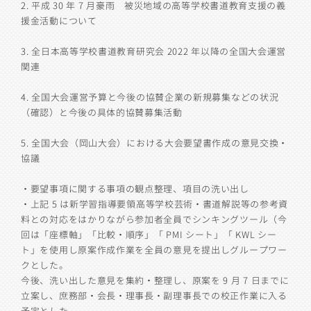
2.
平成
30
年
7
月豪雨 被災地域の高等学校書道教育支援の義
援金活動について
3.
全日本高等学校書道教育研究会
2022
年以降の全国大会運営
関連
4.
全国大会運営予算と今後の協賛企業の新規募集などの状況
（確認）と今後の具体的協賛募集活動
5.
全国大会（岡山大会）における大会要望書作成の意見交換・
協議
・要望事項に関する事項の観点整理、項目の洗い出し
・上記
5
は新学習指導要領高等学校芸術・書道解説等の参考資
料との対応をはかりながら参加者全員でシンキングツール（今
回は「座標軸」「比較・順序」「
PMI
シート」「
KWL
シー
ト」を使用し原案作成作業を全員の意見を提出しグループワー
クとした。
今後、洗い出した意見を集約・整理し、原案を
9
月
7
日までに
立案し、庶務部・会長・理事長・副理事長での校正作業に入る
予定とした。